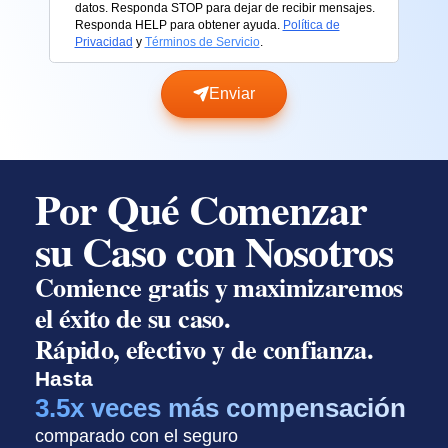
datos. Responda STOP para dejar de recibir mensajes.
Responda HELP para obtener ayuda.
Política de
Privacidad
y
Términos de Servicio
.
Enviar
Por Qué Comenzar
su Caso con Nosotros
Comience gratis y maximizaremos
el éxito de su caso.
Rápido, efectivo y de confianza.
Hasta
3.5x veces más compensación
comparado con el seguro